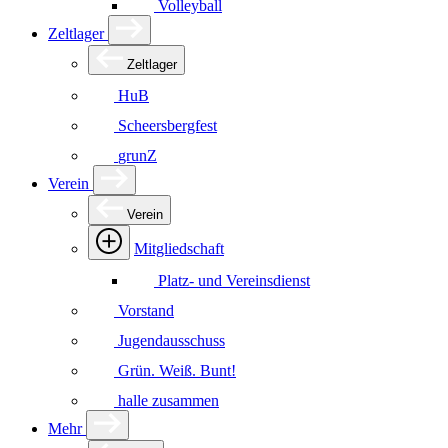
Volleyball
Zeltlager
Zeltlager
HuB
Scheersbergfest
grunZ
Verein
Verein
Mitgliedschaft
Platz- und Vereinsdienst
Vorstand
Jugendausschuss
Grün. Weiß. Bunt!
halle zusammen
Mehr