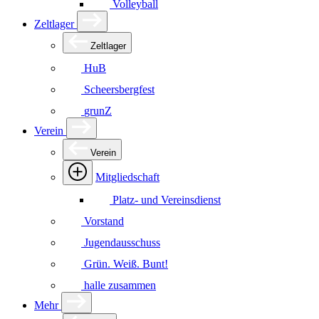
Volleyball
Zeltlager
Zeltlager
HuB
Scheersbergfest
grunZ
Verein
Verein
Mitgliedschaft
Platz- und Vereinsdienst
Vorstand
Jugendausschuss
Grün. Weiß. Bunt!
halle zusammen
Mehr