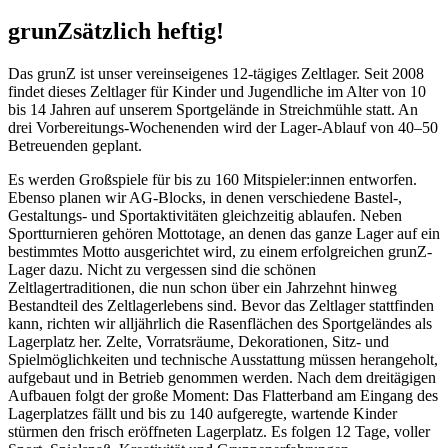
grunZsätzlich heftig!
Das grunZ ist unser vereinseigenes 12-tägiges Zeltlager. Seit 2008
findet dieses Zeltlager für Kinder und Jugendliche im Alter von 10
bis 14 Jahren auf unserem Sportgelände in Streichmühle statt. An
drei Vorbereitungs-Wochenenden wird der Lager-Ablauf von 40–50
Betreuenden geplant.
Es werden Großspiele für bis zu 160 Mitspieler:innen entworfen.
Ebenso planen wir AG-Blocks, in denen verschiedene Bastel-,
Gestaltungs- und Sportaktivitäten gleichzeitig ablaufen. Neben
Sportturnieren gehören Mottotage, an denen das ganze Lager auf ein
bestimmtes Motto ausgerichtet wird, zu einem erfolgreichen grunZ-
Lager dazu. Nicht zu vergessen sind die schönen
Zeltlagertraditionen, die nun schon über ein Jahrzehnt hinweg
Bestandteil des Zeltlagerlebens sind. Bevor das Zeltlager stattfinden
kann, richten wir alljährlich die Rasenflächen des Sportgeländes als
Lagerplatz her. Zelte, Vorratsräume, Dekorationen, Sitz- und
Spielmöglichkeiten und technische Ausstattung müssen herangeholt,
aufgebaut und in Betrieb genommen werden. Nach dem dreitägigen
Aufbauen folgt der große Moment: Das Flatterband am Eingang des
Lagerplatzes fällt und bis zu 140 aufgeregte, wartende Kinder
stürmen den frisch eröffneten Lagerplatz. Es folgen 12 Tage, voller