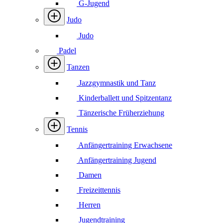
G-Jugend
Judo
Judo
Padel
Tanzen
Jazzgymnastik und Tanz
Kinderballett und Spitzentanz
Tänzerische Früherziehung
Tennis
Anfängertraining Erwachsene
Anfängertraining Jugend
Damen
Freizeittennis
Herren
Jugendtraining