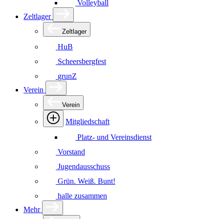
Volleyball
Zeltlager
Zeltlager
HuB
Scheersbergfest
grunZ
Verein
Verein
Mitgliedschaft
Platz- und Vereinsdienst
Vorstand
Jugendausschuss
Grün. Weiß. Bunt!
halle zusammen
Mehr