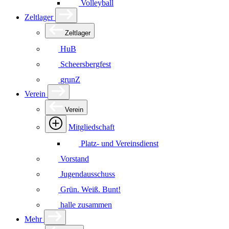
Volleyball
Zeltlager
Zeltlager
HuB
Scheersbergfest
grunZ
Verein
Verein
Mitgliedschaft
Platz- und Vereinsdienst
Vorstand
Jugendausschuss
Grün. Weiß. Bunt!
halle zusammen
Mehr