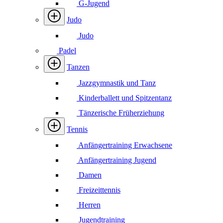
G-Jugend
Judo
Judo
Padel
Tanzen
Jazzgymnastik und Tanz
Kinderballett und Spitzentanz
Tänzerische Früherziehung
Tennis
Anfängertraining Erwachsene
Anfängertraining Jugend
Damen
Freizeittennis
Herren
Jugendtraining