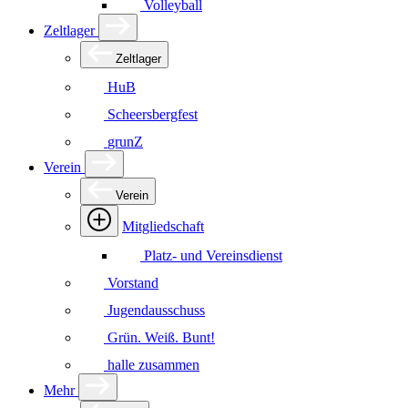
Volleyball
Zeltlager
Zeltlager
HuB
Scheersbergfest
grunZ
Verein
Verein
Mitgliedschaft
Platz- und Vereinsdienst
Vorstand
Jugendausschuss
Grün. Weiß. Bunt!
halle zusammen
Mehr