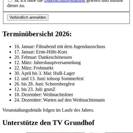
Ja, ich habe die
Datenschutzerklärung
gelesen und stimme
dieser zu.
Verbindlich anmelden
Terminübersicht 2026:
16. Januar: Filmabend mit dem Jugendausschuss
17. Januar: Erste-Hilfe-Kurs
20. Februar: Dankeschönessen
12. März: Jahreshauptversammlung
22. März: Frohmarkt
30. April bis 3. Mai: HuB-Lager
12. und 13. Juni: tohoop Sommerfest
26. bis 28. Juni: Scheersbergfest
12. bis 23. Juli: grunZ
18. Dezember: Weihnachtsfeier
24. Dezember: Warten auf den Weihnachtsmann
Veranstaltungsdetails folgen im Laufe des Jahres.
Unterstütze den TV Grundhof