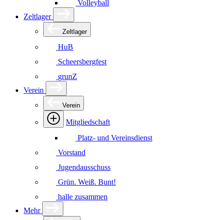
Volleyball
Zeltlager
Zeltlager
HuB
Scheersbergfest
grunZ
Verein
Verein
Mitgliedschaft
Platz- und Vereinsdienst
Vorstand
Jugendausschuss
Grün. Weiß. Bunt!
halle zusammen
Mehr