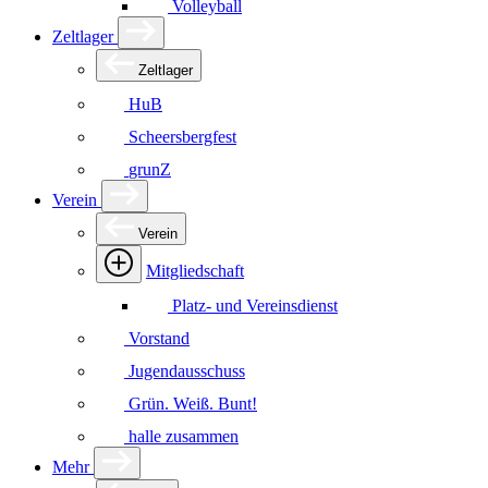
Volleyball
Zeltlager
Zeltlager
HuB
Scheersbergfest
grunZ
Verein
Verein
Mitgliedschaft
Platz- und Vereinsdienst
Vorstand
Jugendausschuss
Grün. Weiß. Bunt!
halle zusammen
Mehr