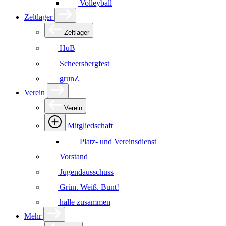
Volleyball
Zeltlager
Zeltlager
HuB
Scheersbergfest
grunZ
Verein
Verein
Mitgliedschaft
Platz- und Vereinsdienst
Vorstand
Jugendausschuss
Grün. Weiß. Bunt!
halle zusammen
Mehr