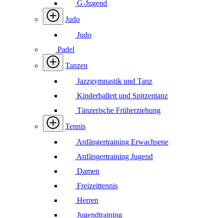
G-Jugend
Judo
Judo
Padel
Tanzen
Jazzgymnastik und Tanz
Kinderballett und Spitzentanz
Tänzerische Früherziehung
Tennis
Anfängertraining Erwachsene
Anfängertraining Jugend
Damen
Freizeittennis
Herren
Jugendtraining