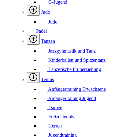
G-Jugend
Judo
Judo
Padel
Tanzen
Jazzgymnastik und Tanz
Kinderballett und Spitzentanz
Tänzerische Früherziehung
Tennis
Anfängertraining Erwachsene
Anfängertraining Jugend
Damen
Freizeittennis
Herren
Jugendtraining