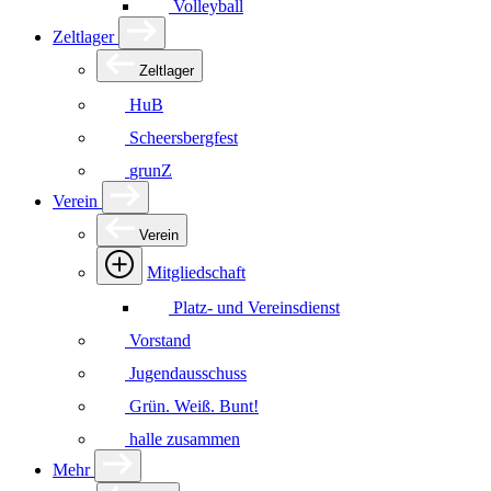
Volleyball
Zeltlager
Zeltlager
HuB
Scheersbergfest
grunZ
Verein
Verein
Mitgliedschaft
Platz- und Vereinsdienst
Vorstand
Jugendausschuss
Grün. Weiß. Bunt!
halle zusammen
Mehr