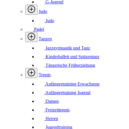
G-Jugend
Judo
Judo
Padel
Tanzen
Jazzgymnastik und Tanz
Kinderballett und Spitzentanz
Tänzerische Früherziehung
Tennis
Anfängertraining Erwachsene
Anfängertraining Jugend
Damen
Freizeittennis
Herren
Jugendtraining