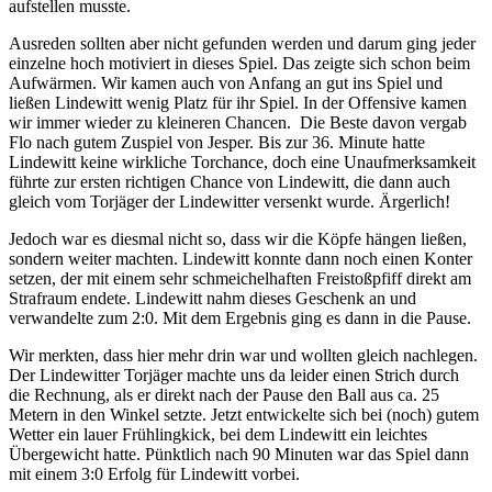
aufstellen musste.
Ausreden sollten aber nicht gefunden werden und darum ging jeder
einzelne hoch motiviert in dieses Spiel. Das zeigte sich schon beim
Aufwärmen. Wir kamen auch von Anfang an gut ins Spiel und
ließen Lindewitt wenig Platz für ihr Spiel. In der Offensive kamen
wir immer wieder zu kleineren Chancen. Die Beste davon vergab
Flo nach gutem Zuspiel von Jesper. Bis zur 36. Minute hatte
Lindewitt keine wirkliche Torchance, doch eine Unaufmerksamkeit
führte zur ersten richtigen Chance von Lindewitt, die dann auch
gleich vom Torjäger der Lindewitter versenkt wurde. Ärgerlich!
Jedoch war es diesmal nicht so, dass wir die Köpfe hängen ließen,
sondern weiter machten. Lindewitt konnte dann noch einen Konter
setzen, der mit einem sehr schmeichelhaften Freistoßpfiff direkt am
Strafraum endete. Lindewitt nahm dieses Geschenk an und
verwandelte zum 2:0. Mit dem Ergebnis ging es dann in die Pause.
Wir merkten, dass hier mehr drin war und wollten gleich nachlegen.
Der Lindewitter Torjäger machte uns da leider einen Strich durch
die Rechnung, als er direkt nach der Pause den Ball aus ca. 25
Metern in den Winkel setzte. Jetzt entwickelte sich bei (noch) gutem
Wetter ein lauer Frühlingkick, bei dem Lindewitt ein leichtes
Übergewicht hatte. Pünktlich nach 90 Minuten war das Spiel dann
mit einem 3:0 Erfolg für Lindewitt vorbei.