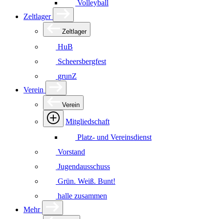
Volleyball
Zeltlager
Zeltlager
HuB
Scheersbergfest
grunZ
Verein
Verein
Mitgliedschaft
Platz- und Vereinsdienst
Vorstand
Jugendausschuss
Grün. Weiß. Bunt!
halle zusammen
Mehr