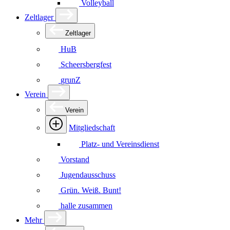
Volleyball
Zeltlager
Zeltlager
HuB
Scheersbergfest
grunZ
Verein
Verein
Mitgliedschaft
Platz- und Vereinsdienst
Vorstand
Jugendausschuss
Grün. Weiß. Bunt!
halle zusammen
Mehr