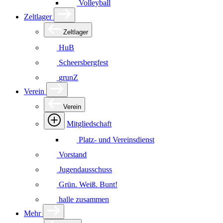
Volleyball
Zeltlager
Zeltlager
HuB
Scheersbergfest
grunZ
Verein
Verein
Mitgliedschaft
Platz- und Vereinsdienst
Vorstand
Jugendausschuss
Grün. Weiß. Bunt!
halle zusammen
Mehr