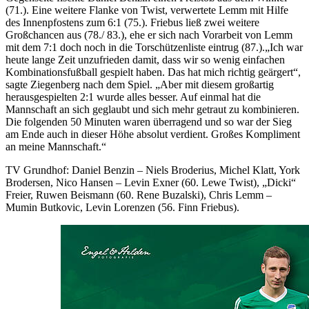
(71.). Eine weitere Flanke von Twist, verwertete Lemm mit Hilfe
des Innenpfostens zum 6:1 (75.). Friebus ließ zwei weitere
Großchancen aus (78./ 83.), ehe er sich nach Vorarbeit von Lemm
mit dem 7:1 doch noch in die Torschützenliste eintrug (87.).„Ich war
heute lange Zeit unzufrieden damit, dass wir so wenig einfachen
Kombinationsfußball gespielt haben. Das hat mich richtig geärgert“,
sagte Ziegenberg nach dem Spiel. „Aber mit diesem großartig
herausgespielten 2:1 wurde alles besser. Auf einmal hat die
Mannschaft an sich geglaubt und sich mehr getraut zu kombinieren.
Die folgenden 50 Minuten waren überragend und so war der Sieg
am Ende auch in dieser Höhe absolut verdient. Großes Kompliment
an meine Mannschaft.“
TV Grundhof: Daniel Benzin – Niels Broderius, Michel Klatt, York
Brodersen, Nico Hansen – Levin Exner (60. Lewe Twist), „Dicki“
Freier, Ruwen Beismann (60. Rene Buzalski), Chris Lemm –
Mumin Butkovic, Levin Lorenzen (56. Finn Friebus).