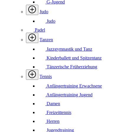
G-Jugend
Judo
Judo
Padel
Tanzen
Jazzgymnastik und Tanz
Kinderballett und Spitzentanz
Tänzerische Früherziehung
Tennis
Anfängertraining Erwachsene
Anfängertraining Jugend
Damen
Freizeittennis
Herren
Jugendtraining