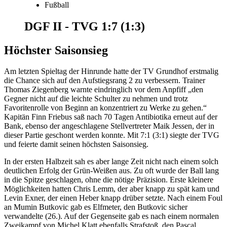
Fußball
DGF II - TVG 1:7 (1:3)
Höchster Saisonsieg
Am letzten Spieltag der Hinrunde hatte der TV Grundhof erstmalig
die Chance sich auf den Aufstiegsrang 2 zu verbessern. Trainer
Thomas Ziegenberg warnte eindringlich vor dem Anpfiff „den
Gegner nicht auf die leichte Schulter zu nehmen und trotz
Favoritenrolle von Beginn an konzentriert zu Werke zu gehen.“
Kapitän Finn Friebus saß nach 70 Tagen Antibiotika erneut auf der
Bank, ebenso der angeschlagene Stellvertreter Maik Jessen, der in
dieser Partie geschont werden konnte. Mit 7:1 (3:1) siegte der TVG
und feierte damit seinen höchsten Saisonsieg.
In der ersten Halbzeit sah es aber lange Zeit nicht nach einem solch
deutlichen Erfolg der Grün-Weißen aus. Zu oft wurde der Ball lang
in die Spitze geschlagen, ohne die nötige Präzision. Erste kleinere
Möglichkeiten hatten Chris Lemm, der aber knapp zu spät kam und
Levin Exner, der einen Heber knapp drüber setzte. Nach einem Foul
an Mumin Butkovic gab es Elfmeter, den Butkovic sicher
verwandelte (26.). Auf der Gegenseite gab es nach einem normalen
Zweikampf von Michel Klatt ebenfalls Strafstoß, den Pascal