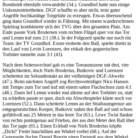
Bornholdt ebenfalls verwandelte (34.). Grundhof hatte nun einige
Unkonzentriertheiten. DGF schaffte es aber nicht, trotz guter
Angriffe hochkarätige Torgefahr zu erzeugen. Etwas überraschend
ging dann Grundhof wieder in Führung. Mit einem wunderschönen
Spielzug kombinierte sich der TVG über den gesamten Platz. Am
Ende passte York Brodersen vom rechten Flügel quer vor das Tor
und Lemm traf zum 2:1 (38.). In der Folgezeit spielte nur noch ein
Team: der TV Grundhof. Exner eroberte den Ball, spielte direkt in
den Lauf von Levin Lorenzen, der eiskalt den gegnerischen
Torhüter tunnelte zum 3:1 (43).
Nach dem Seitenwechsel gab es eine Torraumszene mit drei, vier
Möglichkeiten, doch Niels Broderius, Butkovic und Lorenzen
scheiterten im Sekundentakt an der vielbeinigen DGF-Abwehr
(47.). Beim nächsten Angriff zog Rechtsverteidiger Nico Hansen
mit Tempo zum Tor und traf mit einem satten Flachschuss zum 4:1
(48.). Dann lief Lemm wieder mal alleine auf den Torhüter zu, statt
zu schießen passte er quer, doch ein Abwehrspieler klärte noch vor
Lorenzen (52.). Dann scheiterte Lemm an der Strafraumgrenze am
entgegenrutschten Keeper, Butkovic nahm den Ball auf und schoss
gefühlvoll aus 25 Metern in das leere Tor (63.). Lewe Twist flankte
von rechts punktgenau auf Friebus, der aus drei Meter den Ball über
das Tor jagte (65.). Einen Eckball von Niels Broderius köpfte
„Dicki“ Freier hauchdünn am Winkel vorbei (68.). Auf der
Gegenseite fischte Daniel Benzin einen Freistoß aus dem Winkel