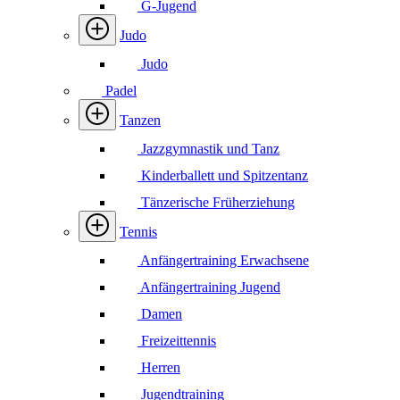
G-Jugend
Judo
Judo
Padel
Tanzen
Jazzgymnastik und Tanz
Kinderballett und Spitzentanz
Tänzerische Früherziehung
Tennis
Anfängertraining Erwachsene
Anfängertraining Jugend
Damen
Freizeittennis
Herren
Jugendtraining