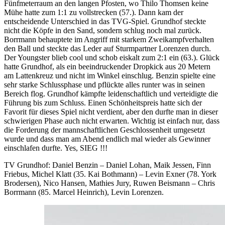
Fünfmeterraum an den langen Pfosten, wo Thilo Thomsen keine
Mühe hatte zum 1:1 zu vollstrecken (57.). Dann kam der
entscheidende Unterschied in das TVG-Spiel. Grundhof steckte
nicht die Köpfe in den Sand, sondern schlug noch mal zurück.
Borrmann behauptete im Angriff mit starkem Zweikampfverhalten
den Ball und steckte das Leder auf Sturmpartner Lorenzen durch.
Der Youngster blieb cool und schob eiskalt zum 2:1 ein (63.). Glück
hatte Grundhof, als ein beeindruckender Dropkick aus 20 Metern
am Lattenkreuz und nicht im Winkel einschlug. Benzin spielte eine
sehr starke Schlussphase und pflückte alles runter was in seinen
Bereich flog. Grundhof kämpfte leidenschaftlich und verteidigte die
Führung bis zum Schluss. Einen Schönheitspreis hatte sich der
Favorit für dieses Spiel nicht verdient, aber den durfte man in dieser
schwierigen Phase auch nicht erwarten. Wichtig ist einfach nur, dass
die Forderung der mannschaftlichen Geschlossenheit umgesetzt
wurde und dass man am Abend endlich mal wieder als Gewinner
einschlafen durfte. Yes, SIEG !!!
TV Grundhof: Daniel Benzin – Daniel Lohan, Maik Jessen, Finn
Friebus, Michel Klatt (35. Kai Bothmann) – Levin Exner (78. York
Brodersen), Nico Hansen, Mathies Jury, Ruwen Beismann – Chris
Borrmann (85. Marcel Heinrich), Levin Lorenzen.