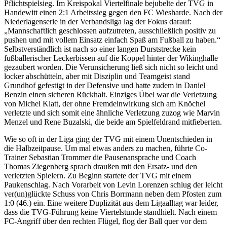
Pflichtspielsieg. Im Kreispokal Viertelfinale bejubelte der TVG in
Handewitt einen 2:1 Arbeitssieg gegen den FC Wiesharde. Nach der
Niederlagenserie in der Verbandsliga lag der Fokus darauf:
„Mannschaftlich geschlossen aufzutreten, ausschließlich positiv zu
pushen und mit vollem Einsatz einfach Spaß am Fußball zu haben.“
Selbstverständlich ist nach so einer langen Durststrecke kein
fußballerischer Leckerbissen auf die Koppel hinter der Wikinghalle
gezaubert worden. Die Verunsicherung ließ sich nicht so leicht und
locker abschütteln, aber mit Disziplin und Teamgeist stand
Grundhof gefestigt in der Defensive und hatte zudem in Daniel
Benzin einen sicheren Rückhalt. Einziges Übel war die Verletzung
von Michel Klatt, der ohne Fremdeinwirkung sich am Knöchel
verletzte und sich somit eine ähnliche Verletzung zuzog wie Marvin
Menzel und Rene Buzalski, die beide am Spielfeldrand mitfieberten.
Wie so oft in der Liga ging der TVG mit einem Unentschieden in
die Halbzeitpause. Um mal etwas anders zu machen, führte Co-
Trainer Sebastian Trommer die Pausenansprache und Coach
Thomas Ziegenberg sprach draußen mit den Ersatz- und den
verletzten Spielern. Zu Beginn startete der TVG mit einem
Paukenschlag. Nach Vorarbeit von Levin Lorenzen schlug der leicht
ver(un)glückte Schuss von Chris Borrmann neben dem Pfosten zum
1:0 (46.) ein. Eine weitere Duplizität aus dem Ligaalltag war leider,
dass die TVG-Führung keine Viertelstunde standhielt. Nach einem
FC-Angriff über den rechten Flügel, flog der Ball quer vor dem