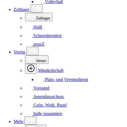
Volleyball
Zeltlager
Zeltlager
HuB
Scheersbergfest
grunZ
Verein
Verein
Mitgliedschaft
Platz- und Vereinsdienst
Vorstand
Jugendausschuss
Grün. Weiß. Bunt!
halle zusammen
Mehr