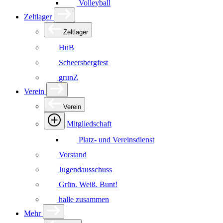
Volleyball
Zeltlager
Zeltlager
HuB
Scheersbergfest
grunZ
Verein
Verein
Mitgliedschaft
Platz- und Vereinsdienst
Vorstand
Jugendausschuss
Grün. Weiß. Bunt!
halle zusammen
Mehr