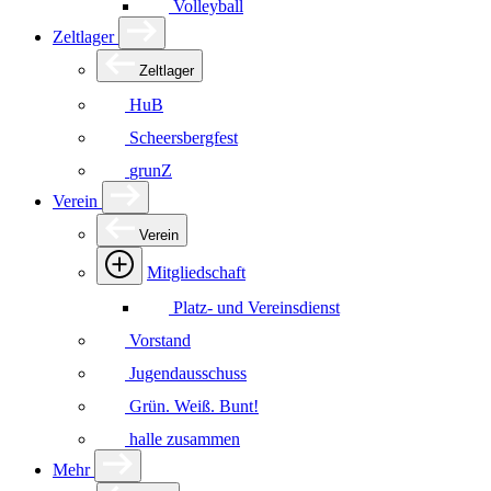
Volleyball
Zeltlager
Zeltlager
HuB
Scheersbergfest
grunZ
Verein
Verein
Mitgliedschaft
Platz- und Vereinsdienst
Vorstand
Jugendausschuss
Grün. Weiß. Bunt!
halle zusammen
Mehr