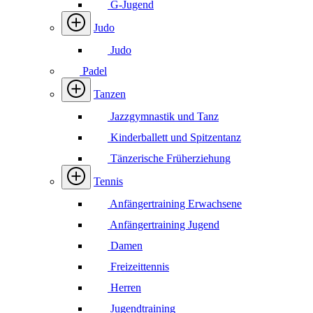
G-Jugend
Judo
Judo
Padel
Tanzen
Jazzgymnastik und Tanz
Kinderballett und Spitzentanz
Tänzerische Früherziehung
Tennis
Anfängertraining Erwachsene
Anfängertraining Jugend
Damen
Freizeittennis
Herren
Jugendtraining