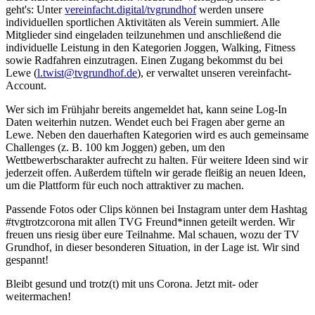
geht's: Unter
vereinfacht.digital/tvgrundhof
werden unsere
individuellen sportlichen Aktivitäten als Verein summiert. Alle
Mitglieder sind eingeladen teilzunehmen und anschließend die
individuelle Leistung in den Kategorien Joggen, Walking, Fitness
sowie Radfahren einzutragen. Einen Zugang bekommst du bei
Lewe (
l.twist@tvgrundhof.de
), er verwaltet unseren vereinfacht-
Account.
Wer sich im Frühjahr bereits angemeldet hat, kann seine Log-In
Daten weiterhin nutzen. Wendet euch bei Fragen aber gerne an
Lewe. Neben den dauerhaften Kategorien wird es auch gemeinsame
Challenges (z. B. 100 km Joggen) geben, um den
Wettbewerbscharakter aufrecht zu halten. Für weitere Ideen sind wir
jederzeit offen. Außerdem tüfteln wir gerade fleißig an neuen Ideen,
um die Plattform für euch noch attraktiver zu machen.
Passende Fotos oder Clips können bei Instagram unter dem Hashtag
#tvgtrotzcorona mit allen TVG Freund*innen geteilt werden. Wir
freuen uns riesig über eure Teilnahme. Mal schauen, wozu der TV
Grundhof, in dieser besonderen Situation, in der Lage ist. Wir sind
gespannt!
Bleibt gesund und trotz(t) mit uns Corona. Jetzt mit- oder
weitermachen!