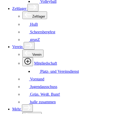
Volleyball
Zeltlager
Zeltlager
HuB
Scheersbergfest
grunZ
Verein
Verein
Mitgliedschaft
Platz- und Vereinsdienst
Vorstand
Jugendausschuss
Grün. Weiß. Bunt!
halle zusammen
Mehr