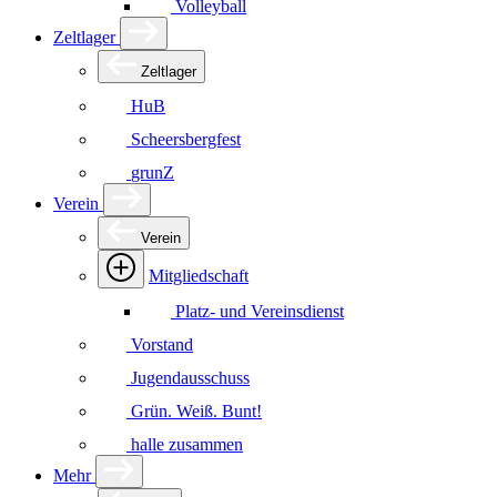
Volleyball
Zeltlager
Zeltlager
HuB
Scheersbergfest
grunZ
Verein
Verein
Mitgliedschaft
Platz- und Vereinsdienst
Vorstand
Jugendausschuss
Grün. Weiß. Bunt!
halle zusammen
Mehr