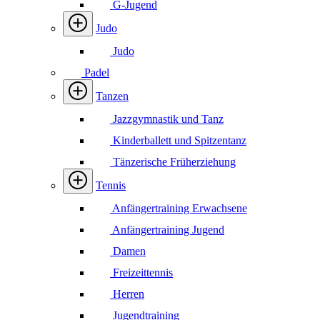
G-Jugend
Judo
Judo
Padel
Tanzen
Jazzgymnastik und Tanz
Kinderballett und Spitzentanz
Tänzerische Früherziehung
Tennis
Anfängertraining Erwachsene
Anfängertraining Jugend
Damen
Freizeittennis
Herren
Jugendtraining