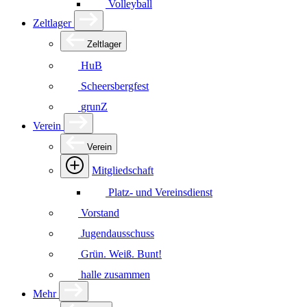
Volleyball
Zeltlager
Zeltlager
HuB
Scheersbergfest
grunZ
Verein
Verein
Mitgliedschaft
Platz- und Vereinsdienst
Vorstand
Jugendausschuss
Grün. Weiß. Bunt!
halle zusammen
Mehr