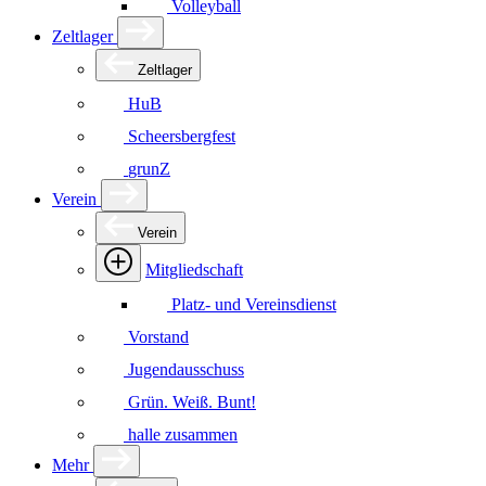
Volleyball
Zeltlager
Zeltlager
HuB
Scheersbergfest
grunZ
Verein
Verein
Mitgliedschaft
Platz- und Vereinsdienst
Vorstand
Jugendausschuss
Grün. Weiß. Bunt!
halle zusammen
Mehr