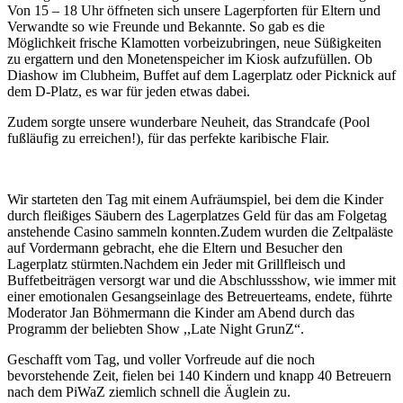
Von 15 – 18 Uhr öffneten sich unsere Lagerpforten für Eltern und
Verwandte so wie Freunde und Bekannte. So gab es die
Möglichkeit frische Klamotten vorbeizubringen, neue Süßigkeiten
zu ergattern und den Monetenspeicher im Kiosk aufzufüllen. Ob
Diashow im Clubheim, Buffet auf dem Lagerplatz oder Picknick auf
dem D-Platz, es war für jeden etwas dabei.
Zudem sorgte unsere wunderbare Neuheit, das Strandcafe (Pool
fußläufig zu erreichen!), für das perfekte karibische Flair.
Wir starteten den Tag mit einem Aufräumspiel, bei dem die Kinder
durch fleißiges Säubern des Lagerplatzes Geld für das am Folgetag
anstehende Casino sammeln konnten.Zudem wurden die Zeltpaläste
auf Vordermann gebracht, ehe die Eltern und Besucher den
Lagerplatz stürmten.Nachdem ein Jeder mit Grillfleisch und
Buffetbeiträgen versorgt war und die Abschlussshow, wie immer mit
einer emotionalen Gesangseinlage des Betreuerteams, endete, führte
Moderator Jan Böhmermann die Kinder am Abend durch das
Programm der beliebten Show ,,Late Night GrunZ“.
Geschafft vom Tag, und voller Vorfreude auf die noch
bevorstehende Zeit, fielen bei 140 Kindern und knapp 40 Betreuern
nach dem PiWaZ ziemlich schnell die Äuglein zu.