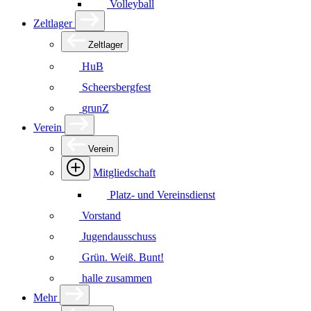
Volleyball
Zeltlager
Zeltlager
HuB
Scheersbergfest
grunZ
Verein
Verein
Mitgliedschaft
Platz- und Vereinsdienst
Vorstand
Jugendausschuss
Grün. Weiß. Bunt!
halle zusammen
Mehr