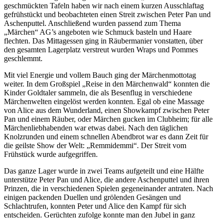
geschmückten Tafeln haben wir nach einem kurzen Ausschlaftag
gefrühstückt und beobachteten einen Streit zwischen Peter Pan und
Aschenputtel. Anschließend wurden passend zum Thema
„Märchen“ AG’s angeboten wie Schmuck basteln und Haare
flechten. Das Mittagessen ging in Räubermanier vonstatten, über
den gesamten Lagerplatz verstreut wurden Wraps und Pommes
geschlemmt.
Mit viel Energie und vollem Bauch ging der Märchenmottotag
weiter. In dem Großspiel „Reise in den Märchenwald“ konnten die
Kinder Goldtaler sammeln, die als Besenflug in verschiedene
Märchenwelten eingelöst werden konnten. Egal ob eine Massage
von Alice aus dem Wunderland, einen Showkampf zwischen Peter
Pan und einem Räuber, oder Märchen gucken im Clubheim; für alle
Märchenliebhabenden war etwas dabei. Nach den täglichen
Knolzrunden und einem schnellen Abendbrot war es dann Zeit für
die geilste Show der Welt: „Remmidemmi“. Der Streit vom
Frühstück wurde aufgegriffen.
Das ganze Lager wurde in zwei Teams aufgeteilt und eine Hälfte
unterstütze Peter Pan und Alice, die andere Aschenputtel und ihren
Prinzen, die in verschiedenen Spielen gegeneinander antraten. Nach
einigen packenden Duellen und grölenden Gesängen und
Schlachtrufen, konnten Peter und Alice den Kampf für sich
entscheiden. Gerüchten zufolge konnte man den Jubel in ganz