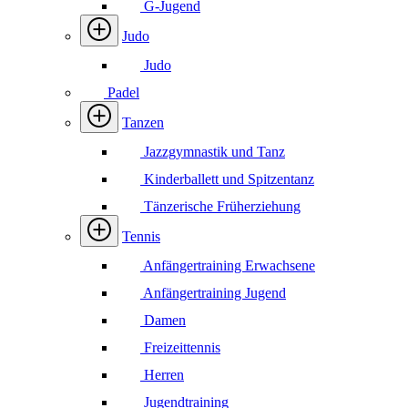
G-Jugend
Judo
Judo
Padel
Tanzen
Jazzgymnastik und Tanz
Kinderballett und Spitzentanz
Tänzerische Früherziehung
Tennis
Anfängertraining Erwachsene
Anfängertraining Jugend
Damen
Freizeittennis
Herren
Jugendtraining