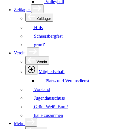
Volleyball
Zeltlager
Zeltlager
HuB
Scheersbergfest
grunZ
Verein
Verein
Mitgliedschaft
Platz- und Vereinsdienst
Vorstand
Jugendausschuss
Grün. Weiß. Bunt!
halle zusammen
Mehr