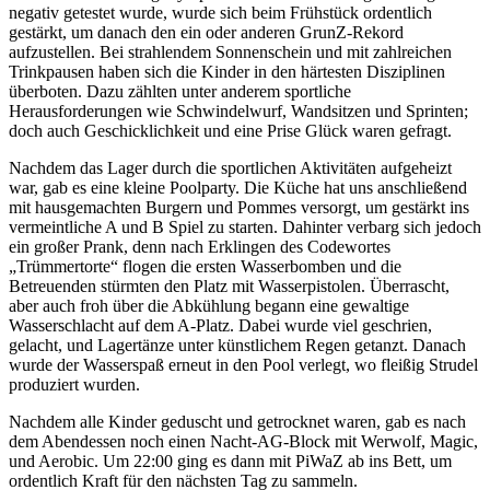
negativ getestet wurde, wurde sich beim Frühstück ordentlich
gestärkt, um danach den ein oder anderen GrunZ-Rekord
aufzustellen. Bei strahlendem Sonnenschein und mit zahlreichen
Trinkpausen haben sich die Kinder in den härtesten Disziplinen
überboten. Dazu zählten unter anderem sportliche
Herausforderungen wie Schwindelwurf, Wandsitzen und Sprinten;
doch auch Geschicklichkeit und eine Prise Glück waren gefragt.
Nachdem das Lager durch die sportlichen Aktivitäten aufgeheizt
war, gab es eine kleine Poolparty. Die Küche hat uns anschließend
mit hausgemachten Burgern und Pommes versorgt, um gestärkt ins
vermeintliche A und B Spiel zu starten. Dahinter verbarg sich jedoch
ein großer Prank, denn nach Erklingen des Codewortes
„Trümmertorte“ flogen die ersten Wasserbomben und die
Betreuenden stürmten den Platz mit Wasserpistolen. Überrascht,
aber auch froh über die Abkühlung begann eine gewaltige
Wasserschlacht auf dem A-Platz. Dabei wurde viel geschrien,
gelacht, und Lagertänze unter künstlichem Regen getanzt. Danach
wurde der Wasserspaß erneut in den Pool verlegt, wo fleißig Strudel
produziert wurden.
Nachdem alle Kinder geduscht und getrocknet waren, gab es nach
dem Abendessen noch einen Nacht-AG-Block mit Werwolf, Magic,
und Aerobic. Um 22:00 ging es dann mit PiWaZ ab ins Bett, um
ordentlich Kraft für den nächsten Tag zu sammeln.