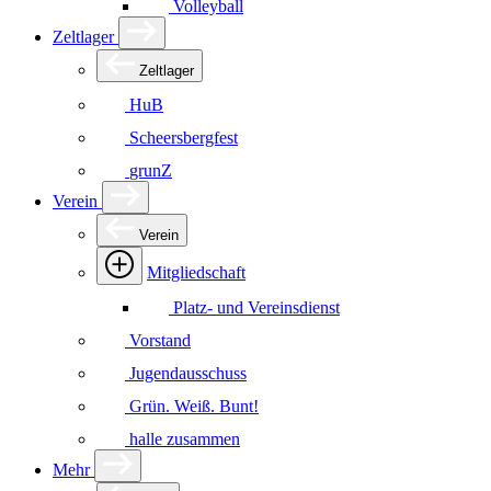
Volleyball
Zeltlager
Zeltlager
HuB
Scheersbergfest
grunZ
Verein
Verein
Mitgliedschaft
Platz- und Vereinsdienst
Vorstand
Jugendausschuss
Grün. Weiß. Bunt!
halle zusammen
Mehr