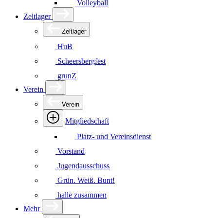
Volleyball
Zeltlager
Zeltlager
HuB
Scheersbergfest
grunZ
Verein
Verein
Mitgliedschaft
Platz- und Vereinsdienst
Vorstand
Jugendausschuss
Grün. Weiß. Bunt!
halle zusammen
Mehr