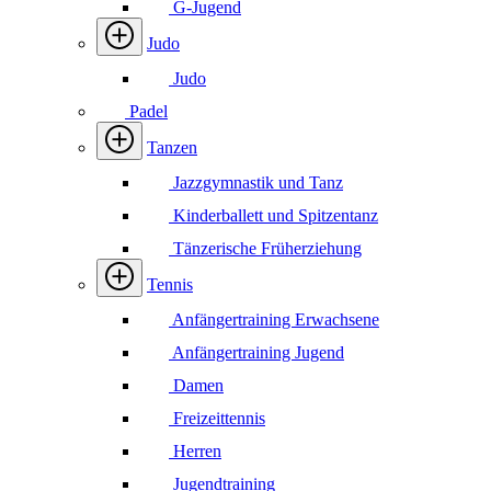
G-Jugend
Judo
Judo
Padel
Tanzen
Jazzgymnastik und Tanz
Kinderballett und Spitzentanz
Tänzerische Früherziehung
Tennis
Anfängertraining Erwachsene
Anfängertraining Jugend
Damen
Freizeittennis
Herren
Jugendtraining