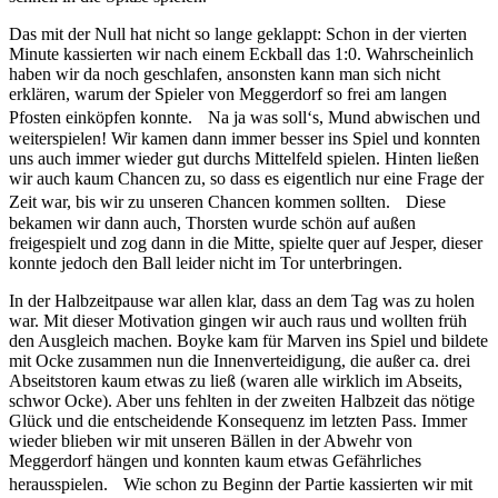
Das mit der Null hat nicht so lange geklappt: Schon in der vierten
Minute kassierten wir nach einem Eckball das 1:0. Wahrscheinlich
haben wir da noch geschlafen, ansonsten kann man sich nicht
erklären, warum der Spieler von Meggerdorf so frei am langen
Pfosten einköpfen konnte. Na ja was soll‘s, Mund abwischen und
weiterspielen! Wir kamen dann immer besser ins Spiel und konnten
uns auch immer wieder gut durchs Mittelfeld spielen. Hinten ließen
wir auch kaum Chancen zu, so dass es eigentlich nur eine Frage der
Zeit war, bis wir zu unseren Chancen kommen sollten. Diese
bekamen wir dann auch, Thorsten wurde schön auf außen
freigespielt und zog dann in die Mitte, spielte quer auf Jesper, dieser
konnte jedoch den Ball leider nicht im Tor unterbringen.
In der Halbzeitpause war allen klar, dass an dem Tag was zu holen
war. Mit dieser Motivation gingen wir auch raus und wollten früh
den Ausgleich machen. Boyke kam für Marven ins Spiel und bildete
mit Ocke zusammen nun die Innenverteidigung, die außer ca. drei
Abseitstoren kaum etwas zu ließ (waren alle wirklich im Abseits,
schwor Ocke). Aber uns fehlten in der zweiten Halbzeit das nötige
Glück und die entscheidende Konsequenz im letzten Pass. Immer
wieder blieben wir mit unseren Bällen in der Abwehr von
Meggerdorf hängen und konnten kaum etwas Gefährliches
herausspielen. Wie schon zu Beginn der Partie kassierten wir mit