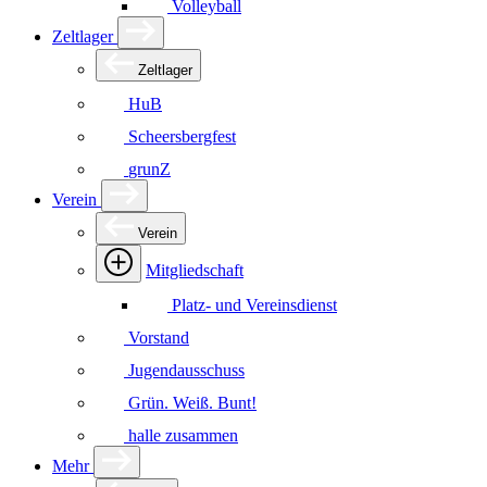
Volleyball
Zeltlager
Zeltlager
HuB
Scheersbergfest
grunZ
Verein
Verein
Mitgliedschaft
Platz- und Vereinsdienst
Vorstand
Jugendausschuss
Grün. Weiß. Bunt!
halle zusammen
Mehr