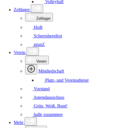
Volleyball
Zeltlager
Zeltlager
HuB
Scheersbergfest
grunZ
Verein
Verein
Mitgliedschaft
Platz- und Vereinsdienst
Vorstand
Jugendausschuss
Grün. Weiß. Bunt!
halle zusammen
Mehr