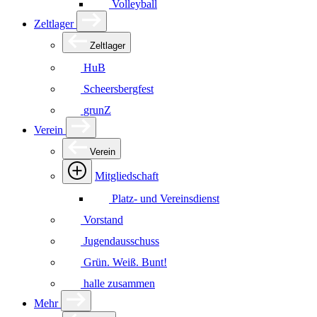
Volleyball
Zeltlager
Zeltlager
HuB
Scheersbergfest
grunZ
Verein
Verein
Mitgliedschaft
Platz- und Vereinsdienst
Vorstand
Jugendausschuss
Grün. Weiß. Bunt!
halle zusammen
Mehr