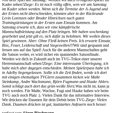
Kader sehen?
Ziege: Es ist noch völlig offen, wen wir am Samstag
im Kader sehen werden. Wenn sich die Termine der A-Jugend und
der Ersten nicht überschneiden, könnten aber in der Rückrunde
Levin Lorenzen oder Broder Hinrichsen nach guten
Trainingsleistungen in der Ersten zum Einsatz kommen. Am
Samstag erwarte ich, dass wir eine kämpferische
Mannschaftsleistung auf den Platz bringen. Wir haben wochenlang
gearbeitet und jetzt gilt es, sich dafür zu belohnen. Wir wollen dieses
Spiel gewinnen. Aber: Ohne Fleiß keinen Preis. Ich erwarte Einsatz,
Biss, Feuer, Leidenschaft und Siegeswillen!!!
Wir sind gespannt und
freuen uns auf das Spiel! Auch für die anderen Mannschaften geht
die Saison weiter, es wird sicher ein spannendes Saisonfinale.
Werden wir dich in Zukunft auch im TVG-Trikot einer unserer
Herrenmannschaft sehen?
Ziege: Eine interessante Überlegung, ich
habe mich aber dagegen entschieden. Meinen Spielerpass habe ich
in Adelby liegengelassen. Sollte ich die Zeit finden, werde ich dort
mit einigen ehemaligen TVGlern zusammen kicken wie Malte
Steinkamp, Andre Wachsmann, Björn Fugmann und Hauke Ahlers.
Somit schlägt auch dort das grün-weiße Herz.
Was nicht ist, kann ja
noch werden. Für Malte, Wachse, Fugi und Hauke haben wir beim
TVG auch noch Platz :). Vielen Dank für das informative Interview.
Wir drücken die Daumen für dein Debüt beim TVG.
Ziege: Vielen
Dank. Daumen drücken ist gut, lautstarkes Anfeuern noch besser.
verfasst von:
Sören Riechmann