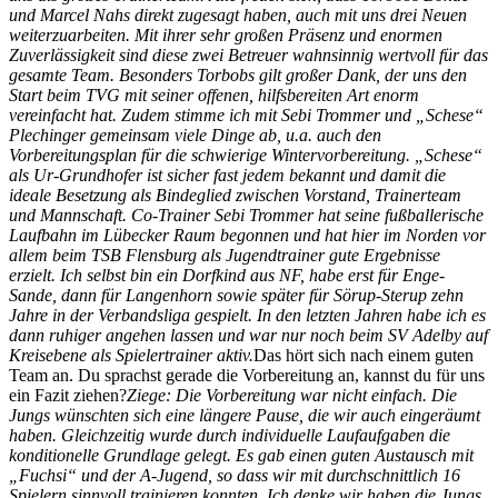
und Marcel Nahs direkt zugesagt haben, auch mit uns drei Neuen
weiterzuarbeiten. Mit ihrer sehr großen Präsenz und enormen
Zuverlässigkeit sind diese zwei Betreuer wahnsinnig wertvoll für das
gesamte Team. Besonders Torbobs gilt großer Dank, der uns den
Start beim TVG mit seiner offenen, hilfsbereiten Art enorm
vereinfacht hat. Zudem stimme ich mit Sebi Trommer und „Schese“
Plechinger gemeinsam viele Dinge ab, u.a. auch den
Vorbereitungsplan für die schwierige Wintervorbereitung. „Schese“
als Ur-Grundhofer ist sicher fast jedem bekannt und damit die
ideale Besetzung als Bindeglied zwischen Vorstand, Trainerteam
und Mannschaft. Co-Trainer Sebi Trommer hat seine fußballerische
Laufbahn im Lübecker Raum begonnen und hat hier im Norden vor
allem beim TSB Flensburg als Jugendtrainer gute Ergebnisse
erzielt. Ich selbst bin ein Dorfkind aus NF, habe erst für Enge-
Sande, dann für Langenhorn sowie später für Sörup-Sterup zehn
Jahre in der Verbandsliga gespielt. In den letzten Jahren habe ich es
dann ruhiger angehen lassen und war nur noch beim SV Adelby auf
Kreisebene als Spielertrainer aktiv.
Das hört sich nach einem guten
Team an. Du sprachst gerade die Vorbereitung an, kannst du für uns
ein Fazit ziehen?
Ziege: Die Vorbereitung war nicht einfach. Die
Jungs wünschten sich eine längere Pause, die wir auch eingeräumt
haben. Gleichzeitig wurde durch individuelle Laufaufgaben die
konditionelle Grundlage gelegt. Es gab einen guten Austausch mit
„Fuchsi“ und der A-Jugend, so dass wir mit durchschnittlich 16
Spielern sinnvoll trainieren konnten. Ich denke wir haben die Jungs