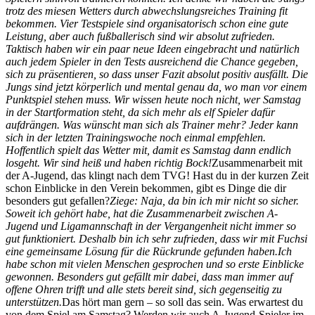
trotz des miesen Wetters durch abwechslungsreiches Training fit
bekommen. Vier Testspiele sind organisatorisch schon eine gute
Leistung, aber auch fußballerisch sind wir absolut zufrieden.
Taktisch haben wir ein paar neue Ideen eingebracht und natürlich
auch jedem Spieler in den Tests ausreichend die Chance gegeben,
sich zu präsentieren, so dass unser Fazit absolut positiv ausfällt. Die
Jungs sind jetzt körperlich und mental genau da, wo man vor einem
Punktspiel stehen muss. Wir wissen heute noch nicht, wer Samstag
in der Startformation steht, da sich mehr als elf Spieler dafür
aufdrängen. Was wünscht man sich als Trainer mehr? Jeder kann
sich in der letzten Trainingswoche noch einmal empfehlen.
Hoffentlich spielt das Wetter mit, damit es Samstag dann endlich
losgeht. Wir sind heiß und haben richtig Bock!
Zusammenarbeit mit
der A-Jugend, das klingt nach dem TVG! Hast du in der kurzen Zeit
schon Einblicke in den Verein bekommen, gibt es Dinge die dir
besonders gut gefallen?
Ziege: Naja, da bin ich mir nicht so sicher.
Soweit ich gehört habe, hat die Zusammenarbeit zwischen A-
Jugend und Ligamannschaft in der Vergangenheit nicht immer so
gut funktioniert. Deshalb bin ich sehr zufrieden, dass wir mit Fuchsi
eine gemeinsame Lösung für die Rückrunde gefunden haben.Ich
habe schon mit vielen Menschen gesprochen und so erste Einblicke
gewonnen. Besonders gut gefällt mir dabei, dass man immer auf
offene Ohren trifft und alle stets bereit sind, sich gegenseitig zu
unterstützen.
Das hört man gern – so soll das sein. Was erwartest du
von dem Spiel am Samstag? Werden wir auch A-Jugend-Spieler im