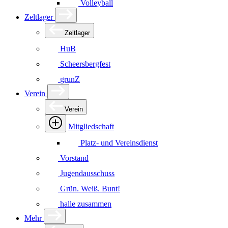
Volleyball
Zeltlager
Zeltlager
HuB
Scheersbergfest
grunZ
Verein
Verein
Mitgliedschaft
Platz- und Vereinsdienst
Vorstand
Jugendausschuss
Grün. Weiß. Bunt!
halle zusammen
Mehr