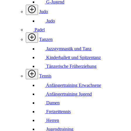
G-Jugend
Judo
Judo
Padel
Tanzen
Jazzgymnastik und Tanz
Kinderballett und Spitzentanz
Tänzerische Früherziehung
Tennis
Anfängertraining Erwachsene
Anfängertraining Jugend
Damen
Freizeittennis
Herren
Jugendtraining