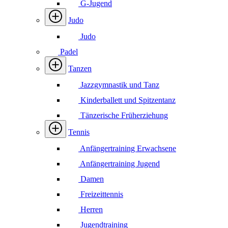
G-Jugend
Judo
Judo
Padel
Tanzen
Jazzgymnastik und Tanz
Kinderballett und Spitzentanz
Tänzerische Früherziehung
Tennis
Anfängertraining Erwachsene
Anfängertraining Jugend
Damen
Freizeittennis
Herren
Jugendtraining