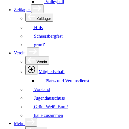
Volleyball
Zeltlager
Zeltlager
HuB
Scheersbergfest
grunZ
Verein
Verein
Mitgliedschaft
Platz- und Vereinsdienst
Vorstand
Jugendausschuss
Grün. Weiß. Bunt!
halle zusammen
Mehr