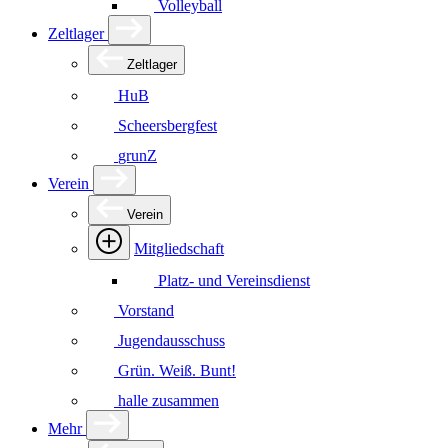
Volleyball
Zeltlager
Zeltlager
HuB
Scheersbergfest
grunZ
Verein
Verein
Mitgliedschaft
Platz- und Vereinsdienst
Vorstand
Jugendausschuss
Grün. Weiß. Bunt!
halle zusammen
Mehr