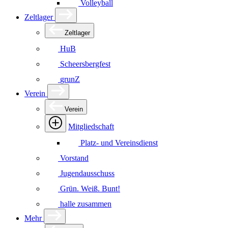
Volleyball
Zeltlager
Zeltlager
HuB
Scheersbergfest
grunZ
Verein
Verein
Mitgliedschaft
Platz- und Vereinsdienst
Vorstand
Jugendausschuss
Grün. Weiß. Bunt!
halle zusammen
Mehr