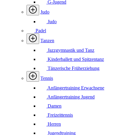
G-Jugend
Judo
Judo
Padel
Tanzen
Jazzgymnastik und Tanz
Kinderballett und Spitzentanz
Tänzerische Früherziehung
Tennis
Anfängertraining Erwachsene
Anfängertraining Jugend
Damen
Freizeittennis
Herren
Jugendtraining