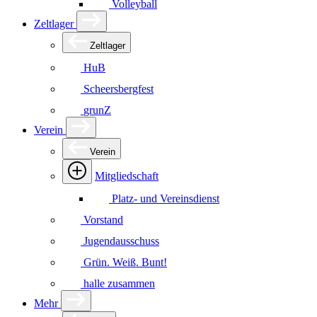
Volleyball
Zeltlager
Zeltlager
HuB
Scheersbergfest
grunZ
Verein
Verein
Mitgliedschaft
Platz- und Vereinsdienst
Vorstand
Jugendausschuss
Grün. Weiß. Bunt!
halle zusammen
Mehr