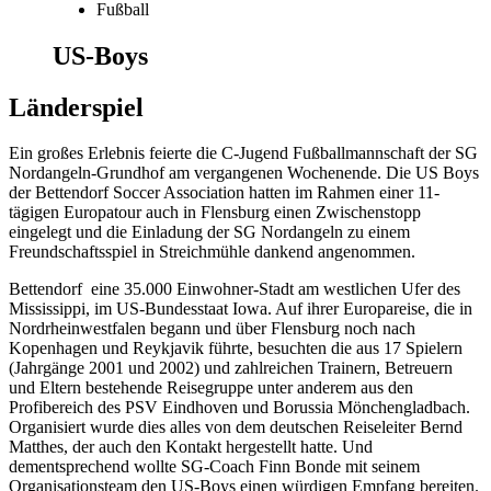
Fußball
US-Boys
Länderspiel
Ein großes Erlebnis feierte die C-Jugend Fußballmannschaft der SG
Nordangeln-Grundhof am vergangenen Wochenende. Die US Boys
der Bettendorf Soccer Association hatten im Rahmen einer 11-
tägigen Europatour auch in Flensburg einen Zwischenstopp
eingelegt und die Einladung der SG Nordangeln zu einem
Freundschaftsspiel in Streichmühle dankend angenommen.
Bettendorf eine 35.000 Einwohner-Stadt am westlichen Ufer des
Mississippi, im US-Bundesstaat Iowa. Auf ihrer Europareise, die in
Nordrheinwestfalen begann und über Flensburg noch nach
Kopenhagen und Reykjavik führte, besuchten die aus 17 Spielern
(Jahrgänge 2001 und 2002) und zahlreichen Trainern, Betreuern
und Eltern bestehende Reisegruppe unter anderem aus den
Profibereich des PSV Eindhoven und Borussia Mönchengladbach.
Organisiert wurde dies alles von dem deutschen Reiseleiter Bernd
Matthes, der auch den Kontakt hergestellt hatte. Und
dementsprechend wollte SG-Coach Finn Bonde mit seinem
Organisationsteam den US-Boys einen würdigen Empfang bereiten.