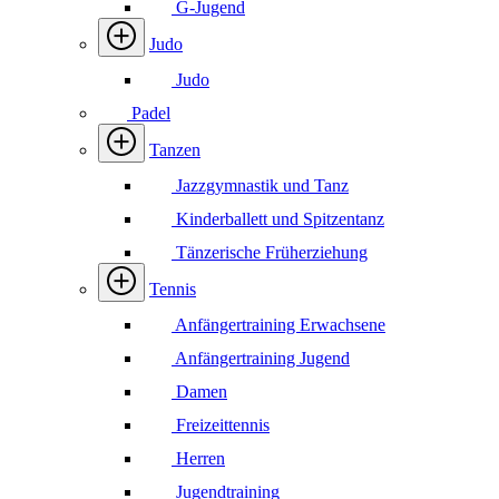
G-Jugend
Judo
Judo
Padel
Tanzen
Jazzgymnastik und Tanz
Kinderballett und Spitzentanz
Tänzerische Früherziehung
Tennis
Anfängertraining Erwachsene
Anfängertraining Jugend
Damen
Freizeittennis
Herren
Jugendtraining