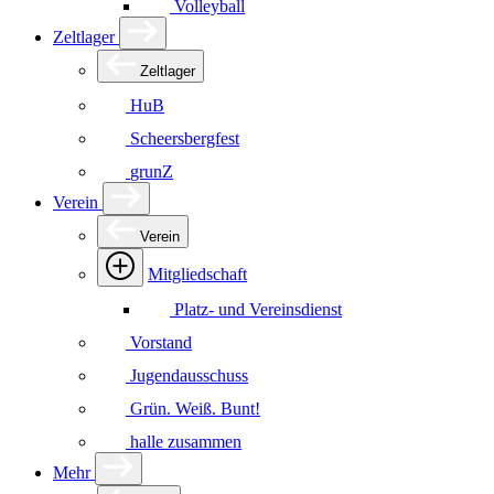
Volleyball
Zeltlager
Zeltlager
HuB
Scheersbergfest
grunZ
Verein
Verein
Mitgliedschaft
Platz- und Vereinsdienst
Vorstand
Jugendausschuss
Grün. Weiß. Bunt!
halle zusammen
Mehr