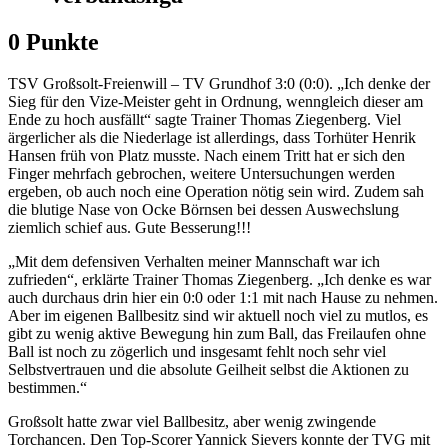
0 Punkte
TSV Großsolt-Freienwill – TV Grundhof 3:0 (0:0). „Ich denke der
Sieg für den Vize-Meister geht in Ordnung, wenngleich dieser am
Ende zu hoch ausfällt“ sagte Trainer Thomas Ziegenberg. Viel
ärgerlicher als die Niederlage ist allerdings, dass Torhüter Henrik
Hansen früh von Platz musste. Nach einem Tritt hat er sich den
Finger mehrfach gebrochen, weitere Untersuchungen werden
ergeben, ob auch noch eine Operation nötig sein wird. Zudem sah
die blutige Nase von Ocke Börnsen bei dessen Auswechslung
ziemlich schief aus. Gute Besserung!!!
„Mit dem defensiven Verhalten meiner Mannschaft war ich
zufrieden“, erklärte Trainer Thomas Ziegenberg. „Ich denke es war
auch durchaus drin hier ein 0:0 oder 1:1 mit nach Hause zu nehmen.
Aber im eigenen Ballbesitz sind wir aktuell noch viel zu mutlos, es
gibt zu wenig aktive Bewegung hin zum Ball, das Freilaufen ohne
Ball ist noch zu zögerlich und insgesamt fehlt noch sehr viel
Selbstvertrauen und die absolute Geilheit selbst die Aktionen zu
bestimmen.“
Großsolt hatte zwar viel Ballbesitz, aber wenig zwingende
Torchancen. Den Top-Scorer Yannick Sievers konnte der TVG mit