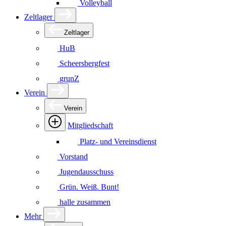
Volleyball
Zeltlager
Zeltlager
HuB
Scheersbergfest
grunZ
Verein
Verein
Mitgliedschaft
Platz- und Vereinsdienst
Vorstand
Jugendausschuss
Grün. Weiß. Bunt!
halle zusammen
Mehr