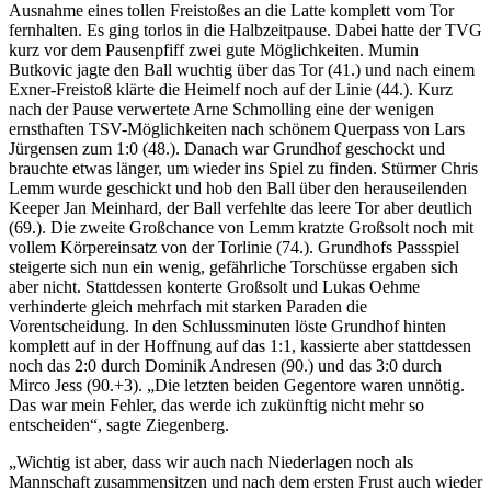
Ausnahme eines tollen Freistoßes an die Latte komplett vom Tor
fernhalten. Es ging torlos in die Halbzeitpause. Dabei hatte der TVG
kurz vor dem Pausenpfiff zwei gute Möglichkeiten. Mumin
Butkovic jagte den Ball wuchtig über das Tor (41.) und nach einem
Exner-Freistoß klärte die Heimelf noch auf der Linie (44.). Kurz
nach der Pause verwertete Arne Schmolling eine der wenigen
ernsthaften TSV-Möglichkeiten nach schönem Querpass von Lars
Jürgensen zum 1:0 (48.). Danach war Grundhof geschockt und
brauchte etwas länger, um wieder ins Spiel zu finden. Stürmer Chris
Lemm wurde geschickt und hob den Ball über den herauseilenden
Keeper Jan Meinhard, der Ball verfehlte das leere Tor aber deutlich
(69.). Die zweite Großchance von Lemm kratzte Großsolt noch mit
vollem Körpereinsatz von der Torlinie (74.). Grundhofs Passspiel
steigerte sich nun ein wenig, gefährliche Torschüsse ergaben sich
aber nicht. Stattdessen konterte Großsolt und Lukas Oehme
verhinderte gleich mehrfach mit starken Paraden die
Vorentscheidung. In den Schlussminuten löste Grundhof hinten
komplett auf in der Hoffnung auf das 1:1, kassierte aber stattdessen
noch das 2:0 durch Dominik Andresen (90.) und das 3:0 durch
Mirco Jess (90.+3). „Die letzten beiden Gegentore waren unnötig.
Das war mein Fehler, das werde ich zukünftig nicht mehr so
entscheiden“, sagte Ziegenberg.
„Wichtig ist aber, dass wir auch nach Niederlagen noch als
Mannschaft zusammensitzen und nach dem ersten Frust auch wieder