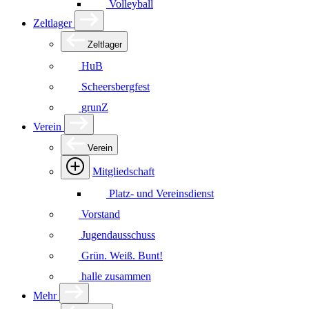
Volleyball
Zeltlager
Zeltlager
HuB
Scheersbergfest
grunZ
Verein
Verein
Mitgliedschaft
Platz- und Vereinsdienst
Vorstand
Jugendausschuss
Grün. Weiß. Bunt!
halle zusammen
Mehr