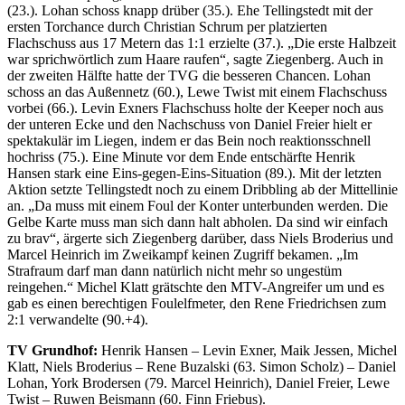
(23.). Lohan schoss knapp drüber (35.). Ehe Tellingstedt mit der
ersten Torchance durch Christian Schrum per platzierten
Flachschuss aus 17 Metern das 1:1 erzielte (37.). „Die erste Halbzeit
war sprichwörtlich zum Haare raufen“, sagte Ziegenberg. Auch in
der zweiten Hälfte hatte der TVG die besseren Chancen. Lohan
schoss an das Außennetz (60.), Lewe Twist mit einem Flachschuss
vorbei (66.). Levin Exners Flachschuss holte der Keeper noch aus
der unteren Ecke und den Nachschuss von Daniel Freier hielt er
spektakulär im Liegen, indem er das Bein noch reaktionsschnell
hochriss (75.). Eine Minute vor dem Ende entschärfte Henrik
Hansen stark eine Eins-gegen-Eins-Situation (89.). Mit der letzten
Aktion setzte Tellingstedt noch zu einem Dribbling ab der Mittellinie
an. „Da muss mit einem Foul der Konter unterbunden werden. Die
Gelbe Karte muss man sich dann halt abholen. Da sind wir einfach
zu brav“, ärgerte sich Ziegenberg darüber, dass Niels Broderius und
Marcel Heinrich im Zweikampf keinen Zugriff bekamen. „Im
Strafraum darf man dann natürlich nicht mehr so ungestüm
reingehen.“ Michel Klatt grätschte den MTV-Angreifer um und es
gab es einen berechtigen Foulelfmeter, den Rene Friedrichsen zum
2:1 verwandelte (90.+4).
TV Grundhof:
Henrik Hansen – Levin Exner, Maik Jessen, Michel
Klatt, Niels Broderius – Rene Buzalski (63. Simon Scholz) – Daniel
Lohan, York Brodersen (79. Marcel Heinrich), Daniel Freier, Lewe
Twist – Ruwen Beismann (60. Finn Friebus).