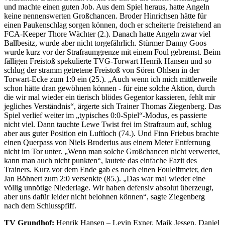
und machte einen guten Job. Aus dem Spiel heraus, hatte Angeln
keine nennenswerten Großchancen. Broder Hinrichsen hätte für
einen Paukenschlag sorgen können, doch er scheiterte freistehend an
FCA-Keeper Thore Wächter (2.). Danach hatte Angeln zwar viel
Ballbesitz, wurde aber nicht torgefährlich. Stürmer Danny Goos
wurde kurz vor der Strafraumgrenze mit einem Foul gebremst. Beim
fälligen Freistoß spekulierte TVG-Torwart Henrik Hansen und so
schlug der stramm getretene Freistoß von Sören Ohlsen in der
Torwart-Ecke zum 1:0 ein (25.). „Auch wenn ich mich mittlerweile
schon hätte dran gewöhnen können - für eine solche Aktion, durch
die wir mal wieder ein tierisch blödes Gegentor kassieren, fehlt mir
jegliches Verständnis“, ärgerte sich Trainer Thomas Ziegenberg. Das
Spiel verlief weiter im „typisches 0:0-Spiel“-Modus, es passierte
nicht viel. Dann tauchte Lewe Twist frei im Strafraum auf, schlug
aber aus guter Position ein Luftloch (74.). Und Finn Friebus brachte
einen Querpass von Niels Broderius aus einem Meter Entfernung
nicht im Tor unter. „Wenn man solche Großchancen nicht verwertet,
kann man auch nicht punkten“, lautete das einfache Fazit des
Trainers. Kurz vor dem Ende gab es noch einen Foulelfmeter, den
Jan Böhnert zum 2:0 versenkte (85.). „Das war mal wieder eine
völlig unnötige Niederlage. Wir haben defensiv absolut überzeugt,
aber uns dafür leider nicht belohnen können“, sagte Ziegenberg
nach dem Schlusspfiff.
TV Grundhof:
Henrik Hansen – Levin Exner, Maik Jessen, Daniel