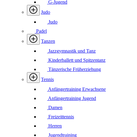
G-Jugend
Judo
Judo
Padel
Tanzen
Jazzgymnastik und Tanz
Kinderballett und Spitzentanz
Tänzerische Früherziehung
Tennis
Anfängertraining Erwachsene
Anfängertraining Jugend
Damen
Freizeittennis
Herren
Jugendtraining