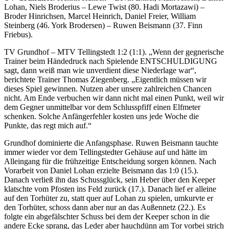
Lohan, Niels Broderius – Lewe Twist (80. Hadi Mortazawi) –
Broder Hinrichsen, Marcel Heinrich, Daniel Freier, William
Steinberg (46. York Brodersen) – Ruwen Beismann (37. Finn
Friebus).
TV Grundhof – MTV Tellingstedt 1:2 (1:1). „Wenn der gegnerische
Trainer beim Händedruck nach Spielende ENTSCHULDIGUNG
sagt, dann weiß man wie unverdient diese Niederlage war“,
berichtete Trainer Thomas Ziegenberg. „Eigentlich müssen wir
dieses Spiel gewinnen. Nutzen aber unsere zahlreichen Chancen
nicht. Am Ende verbuchen wir dann nicht mal einen Punkt, weil wir
dem Gegner unmittelbar vor dem Schlusspfiff einen Elfmeter
schenken. Solche Anfängerfehler kosten uns jede Woche die
Punkte, das regt mich auf.“
Grundhof dominierte die Anfangsphase. Ruwen Beismann tauchte
immer wieder vor dem Tellingstedter Gehäuse auf und hätte im
Alleingang für die frühzeitige Entscheidung sorgen können. Nach
Vorarbeit von Daniel Lohan erzielte Beismann das 1:0 (15.).
Danach verließ ihn das Schussglück, sein Heber über den Keeper
klatschte vom Pfosten ins Feld zurück (17.). Danach lief er alleine
auf den Torhüter zu, statt quer auf Lohan zu spielen, umkurvte er
den Torhüter, schoss dann aber nur an das Außennetz (22.). Es
folgte ein abgefälschter Schuss bei dem der Keeper schon in die
andere Ecke sprang, das Leder aber hauchdünn am Tor vorbei strich