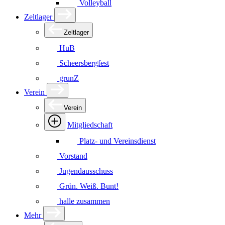
Volleyball
Zeltlager
Zeltlager
HuB
Scheersbergfest
grunZ
Verein
Verein
Mitgliedschaft
Platz- und Vereinsdienst
Vorstand
Jugendausschuss
Grün. Weiß. Bunt!
halle zusammen
Mehr