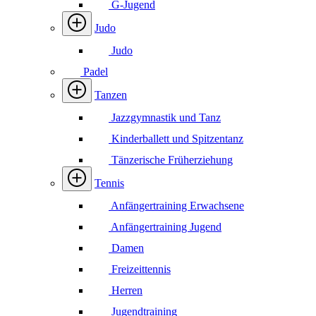
G-Jugend
Judo
Judo
Padel
Tanzen
Jazzgymnastik und Tanz
Kinderballett und Spitzentanz
Tänzerische Früherziehung
Tennis
Anfängertraining Erwachsene
Anfängertraining Jugend
Damen
Freizeittennis
Herren
Jugendtraining