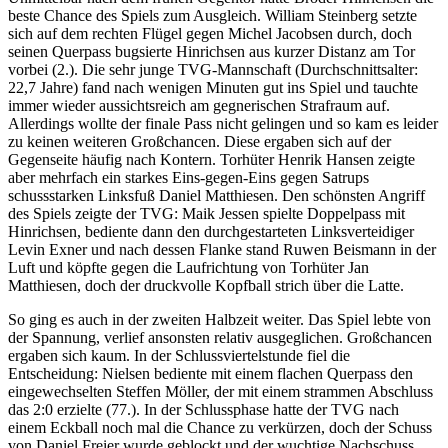
beste Chance des Spiels zum Ausgleich. William Steinberg setzte
sich auf dem rechten Flügel gegen Michel Jacobsen durch, doch
seinen Querpass bugsierte Hinrichsen aus kurzer Distanz am Tor
vorbei (2.). Die sehr junge TVG-Mannschaft (Durchschnittsalter:
22,7 Jahre) fand nach wenigen Minuten gut ins Spiel und tauchte
immer wieder aussichtsreich am gegnerischen Strafraum auf.
Allerdings wollte der finale Pass nicht gelingen und so kam es leider
zu keinen weiteren Großchancen. Diese ergaben sich auf der
Gegenseite häufig nach Kontern. Torhüter Henrik Hansen zeigte
aber mehrfach ein starkes Eins-gegen-Eins gegen Satrups
schussstarken Linksfuß Daniel Matthiesen. Den schönsten Angriff
des Spiels zeigte der TVG: Maik Jessen spielte Doppelpass mit
Hinrichsen, bediente dann den durchgestarteten Linksverteidiger
Levin Exner und nach dessen Flanke stand Ruwen Beismann in der
Luft und köpfte gegen die Laufrichtung von Torhüter Jan
Matthiesen, doch der druckvolle Kopfball strich über die Latte.
So ging es auch in der zweiten Halbzeit weiter. Das Spiel lebte von
der Spannung, verlief ansonsten relativ ausgeglichen. Großchancen
ergaben sich kaum. In der Schlussviertelstunde fiel die
Entscheidung: Nielsen bediente mit einem flachen Querpass den
eingewechselten Steffen Möller, der mit einem strammen Abschluss
das 2:0 erzielte (77.). In der Schlussphase hatte der TVG nach
einem Eckball noch mal die Chance zu verkürzen, doch der Schuss
von Daniel Freier wurde geblockt und der wuchtige Nachschuss