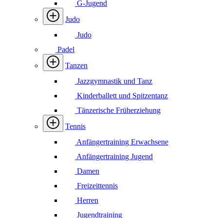
G-Jugend
Judo
Judo
Padel
Tanzen
Jazzgymnastik und Tanz
Kinderballett und Spitzentanz
Tänzerische Früherziehung
Tennis
Anfängertraining Erwachsene
Anfängertraining Jugend
Damen
Freizeittennis
Herren
Jugendtraining