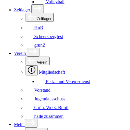
Volleyball
Zeltlager
Zeltlager
HuB
Scheersbergfest
grunZ
Verein
Verein
Mitgliedschaft
Platz- und Vereinsdienst
Vorstand
Jugendausschuss
Grün. Weiß. Bunt!
halle zusammen
Mehr