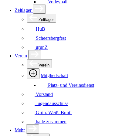
Volleyball
Zeltlager
Zeltlager
HuB
Scheersbergfest
grunZ
Verein
Verein
Mitgliedschaft
Platz- und Vereinsdienst
Vorstand
Jugendausschuss
Grün. Weiß. Bunt!
halle zusammen
Mehr